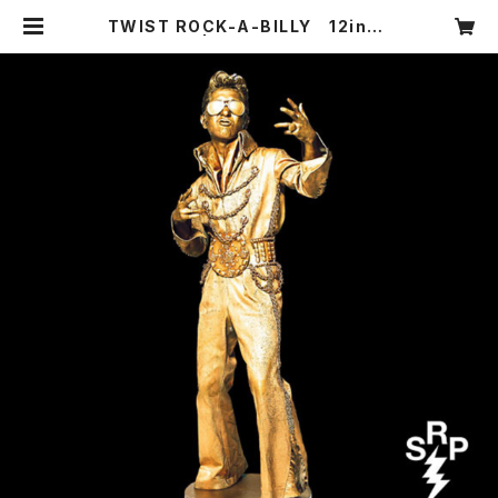
TWIST ROCK-A-BILLY 12inch
アナログ盤 | LITTLE ELVIS WEB
STORE