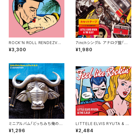
ROCK'N ROLL RENDEZVOU
7inchシングル アナログ盤「カ
S ロックンロール・ランデブー
セットテープ/どっちみち俺のも
¥3,300
¥1,980
12曲入りCD
の」
ミニアルバム「どっちみち俺のも
LITTELE ELVIS RYUTA & T
の」
HE S.R.P FEEL LIKE ROCKI
¥1,296
¥2,484
N’